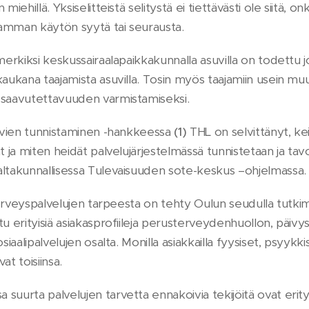
miehillä. Yksiselitteistä selitystä ei tiettävästi ole siitä, o
amman käytön syytä tai seurausta.
imerkiksi keskussairaalapaikkakunnalla asuvilla on todettu
kaukana taajamista asuvilla. Tosin myös taajamiin usein m
 saavutettavuuden varmistamiseksi.
sevien tunnistaminen -hankkeessa
(1)
THL on selvittänyt, kei
at ja miten heidät palvelujärjestelmässä tunnistetaan ja t
altakunnallisessa Tulevaisuuden sote-keskus –ohjelmassa.
a terveyspalvelujen tarpeesta on tehty Oulun seudulla tutk
tu erityisiä asiakasprofiileja perusterveydenhuollon, päivy
siaalipalvelujen osalta. Monilla asiakkailla fyysiset, psyykkis
at toisiinsa.
suurta palvelujen tarvetta ennakoivia tekijöitä ovat erity