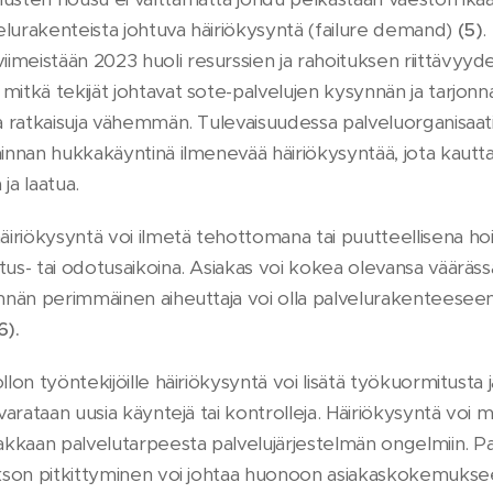
elurakenteista johtuva häiriökysyntä (failure demand)
(5)
.
meistään 2023 huoli resurssien ja rahoituksen riittävyydes
mitkä tekijät johtavat sote-palvelujen kysynnän ja tarjonn
ja ratkaisuja vähemmän. Tulevaisuudessa palveluorganisaatio
minnan hukkakäyntinä ilmenevää häiriökysyntää, jota kautt
ja laatua.
riökysyntä voi ilmetä tehottomana tai puutteellisena hoi
tus- tai odotusaikoina. Asiakas voi kokea olevansa vääräss
ynnän perimmäinen aiheuttaja voi olla palvelurakenteeseen 
6).
llon työntekijöille häiriökysyntä voi lisätä työkuormitusta 
e varataan uusia käyntejä tai kontrolleja. Häiriökysyntä vo
siakkaan palvelutarpeesta palvelujärjestelmän ongelmiin. 
jakson pitkittyminen voi johtaa huonoon asiakaskokemukse