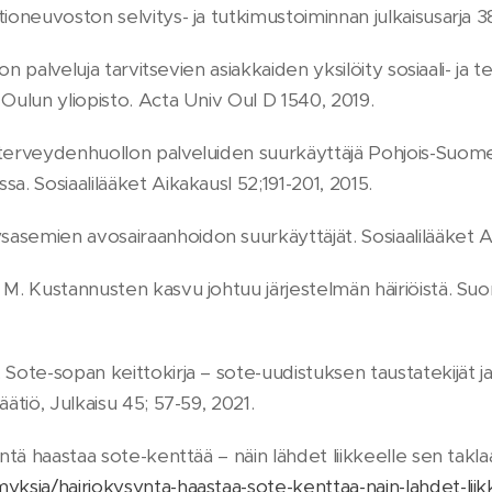
tioneuvoston selvitys- ja tutkimustoiminnan julkaisusarja 3
ljon palveluja tarvitsevien asiakkaiden yksilöity sosiaali- j
 Oulun yliopisto. Acta Univ Oul D 1540, 2019.
terveydenhuollon palveluiden suurkäyttäjä Pohjois-Suom
a. Sosiaalilääket Aikakausl 52;191-201, 2015.
emien avosairaanhoidon suurkäyttäjät. Sosiaalilääket Aik
M. Kustannusten kasvu johtuu järjestelmän häiriöistä. Suo
 Sote-sopan keittokirja – sote-uudistuksen taustatekijät
äätiö, Julkaisu 45; 57-59, 2021.
yntä haastaa sote-kenttää – näin lähdet liikkeelle sen takl
yksia/hairiokysynta-haastaa-sote-kenttaa-nain-lahdet-liik