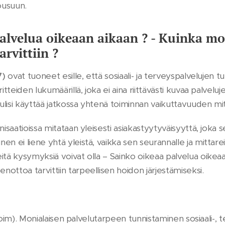
ousuun.
alvelua oikeaan aikaan ? - Kuinka m
rvittiin ?
7)
ovat tuoneet esille, että sosiaali- ja terveyspalvelujen tul
itteiden lukumäärillä, joka ei aina riittävästi kuvaa palveluj
lisi käyttää jatkossa yhtenä toiminnan vaikuttavuuden mit
nisaatioissa mitataan yleisesti asiakastyytyväisyyttä, joka s
n ei liene yhtä yleistä, vaikka sen seurannalle ja mittareil
itä kysymyksiä voivat olla – Sainko oikeaa palvelua oikeaa
ottoa tarvittiin tarpeellisen hoidon järjestämiseksi.
(toim). Monialaisen palvelutarpeen tunnistaminen sosiaali-, t