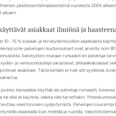
yhteinen päätöksentekojärjestelmä vuodesta 2005 alkaen, j
 alkaen.
 käyttävät asiakkaat ilmiönä ja haasteen
0 - 15 % sosiaali- ja terveydenhuollon asiakkaista käyttää 
miensä sote-palvelujen kustannukset ovat arviolta noin 80
nnuksista. Selvitysten mukaan runsaasti eri palveluja tarv
sydän- ja verisuonitauteja sairastavat, pitkäaikaissairaat se
tevat asiakkaat. Tästä ketään ei tule silti syyllistää, kos
sairastua.
joukko kansalaisia käyttää siis palveluja runsaasti, toisessa
ana tai niitä ei käytetä, vaikka olisi tarvettakin. Yhteiskun
heuttaa väestönosien syrjäytymistä. Palvelujen suurempi
äntyneillä asiakkailla kuin miehillä ja nuorilla. Väestötutkimu