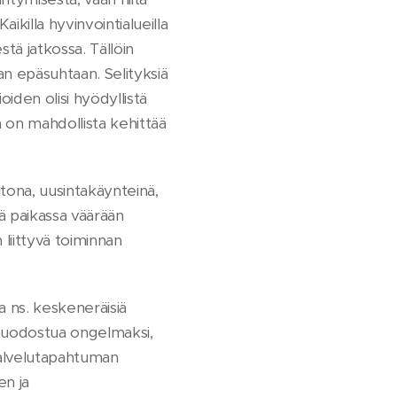
 Kaikilla hyvinvointialueilla
tä jatkossa. Tällöin
an epäsuhtaan. Selityksiä
iden olisi hyödyllistä
a on mahdollista kehittää
tona, uusintakäynteinä,
ä paikassa väärään
liittyvä toiminnan
ja ns. keskeneräisiä
i muodostua ongelmaksi,
Palvelutapahtuman
en ja