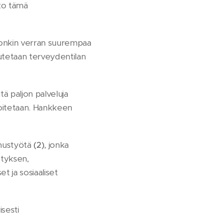
nko tämä
 jonkin verran suurempaa
uutetaan terveydentilan
tä paljon palveluja
avoitetaan. Hankkeen
imustyötä
(2)
, jonka
styksen,
et ja sosiaaliset
isesti