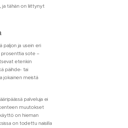
a tähän on liittynyt
a
paljon ja usein eri
 prosenttia sote –
itsevat etenkin
kä päihde- tai
ka jokainen meistä
 ääripäässä palveluja ei
tarakenteen muutokset
 käyttö on hieman
ksissa on todettu naisilla