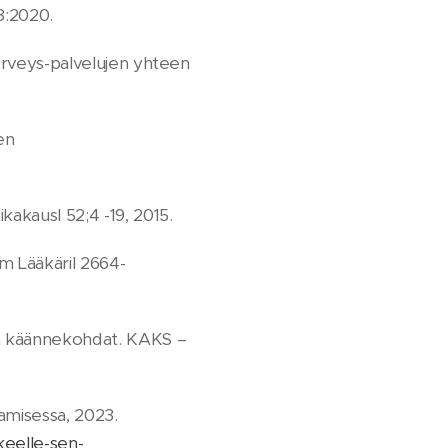
8:2020.
a terveys-palvelujen yhteen
en
akausl 52;4 -19, 2015.
m Lääkäril 2664-
 ja käännekohdat. KAKS –
aamisessa, 2023.
keelle-sen-