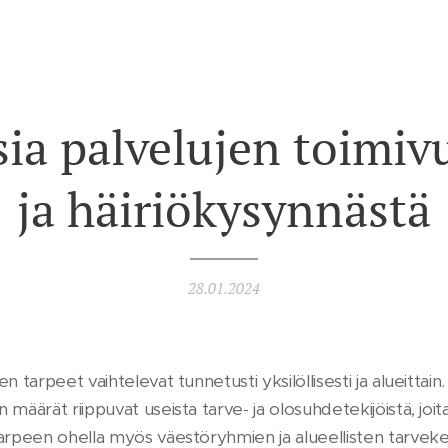
sia palvelujen toimiv
ja häiriökysynnästä
28.01.2024
 tarpeet vaihtelevat tunnetusti yksilöllisesti ja alueittain. S
määrät riippuvat useista tarve- ja olosuhdetekijöistä, joit
arpeen ohella myös väestöryhmien ja alueellisten tarveke