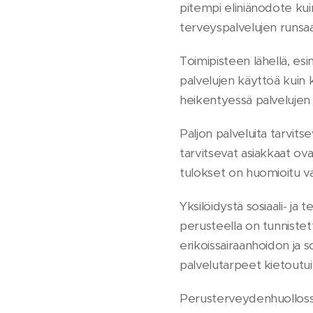
pitempi eliniänodote kuin 
terveyspalvelujen runsa
Toimipisteen lähellä, es
palvelujen käyttöä kuin 
heikentyessä palvelujen
Paljon palveluita tarvit
tarvitsevat asiakkaat ov
tulokset on huomioitu v
Yksilöidystä sosiaali- j
perusteella on tunnistet
erikoissairaanhoidon ja so
palvelutarpeet kietoutuiv
Perusterveydenhuollossa 