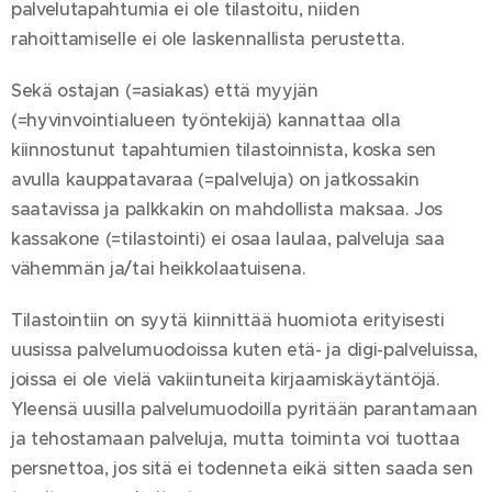
palvelutapahtumia ei ole tilastoitu, niiden
rahoittamiselle ei ole laskennallista perustetta.
Sekä ostajan (=asiakas) että myyjän
(=hyvinvointialueen työntekijä) kannattaa olla
kiinnostunut tapahtumien tilastoinnista, koska sen
avulla kauppatavaraa (=palveluja) on jatkossakin
saatavissa ja palkkakin on mahdollista maksaa. Jos
kassakone (=tilastointi) ei osaa laulaa, palveluja saa
vähemmän ja/tai heikkolaatuisena.
Tilastointiin on syytä kiinnittää huomiota erityisesti
uusissa palvelumuodoissa kuten etä- ja digi-palveluissa,
joissa ei ole vielä vakiintuneita kirjaamiskäytäntöjä.
Yleensä uusilla palvelumuodoilla pyritään parantamaan
ja tehostamaan palveluja, mutta toiminta voi tuottaa
persnettoa, jos sitä ei todenneta eikä sitten saada sen