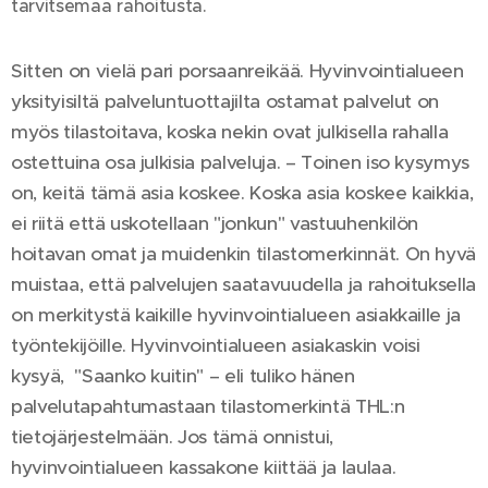
tarvitsemaa rahoitusta.
Sitten on vielä pari porsaanreikää. Hyvinvointialueen
yksityisiltä palveluntuottajilta ostamat palvelut on
myös tilastoitava, koska nekin ovat julkisella rahalla
ostettuina osa julkisia palveluja. – Toinen iso kysymys
on, keitä tämä asia koskee. Koska asia koskee kaikkia,
ei riitä että uskotellaan "jonkun" vastuuhenkilön
hoitavan omat ja muidenkin tilastomerkinnät. On hyvä
muistaa, että palvelujen saatavuudella ja rahoituksella
on merkitystä kaikille hyvinvointialueen asiakkaille ja
työntekijöille. Hyvinvointialueen asiakaskin voisi
kysyä, "Saanko kuitin" – eli tuliko hänen
palvelutapahtumastaan tilastomerkintä THL:n
tietojärjestelmään. Jos tämä onnistui,
hyvinvointialueen kassakone kiittää ja laulaa.