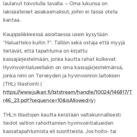
laulanut toivotulla tavalla. – Oma lukunsa on
lakisääteiset asiakasmaksut, joihin ei tässä oteta
kantaa.
Kauppaliikkeessä asioitaessa usein kysytään
"Haluatteko kuitin ?". Tällöin sekä ostaja että myyjä
tietävät, että tapahtuma on kirjattu
kassajärjestelmään, jonka kautta rahat kulkevat.
Hyvinvointialueellakin on oma kassajärjestelmänsä,
jonka nimi on Terveyden ja hyvinvoinnin laitoksen
(THL) tilastointi (
https://www.julkari.fi/bitstream/handle/10024/146817/T
r46_23.pdf?sequence=10&isAllowed=y
)
THL:n tilastojen kautta kerätään valtakunnallisesti
tiedot valtion rahoittamien hyvinvointialueiden
kassatapahtumista eli suoritteista. Jos hoito- tai